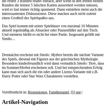
die ersten 3 Runden relativ einfach, aber wenn in den letzten beiden
Runden die letzten 5 falschen Karten aussortiert werden müssen,
wird es fast immer richtig spannend. Dann entstehen meist auch die
interessantesten Diskussionen. Diese machen auch nicht zuletzt
einen Großteil des Spielspaßes aus.
Das Spiel kommt mit seiner Spieldauer von maximal 10 Minuten
aktuell regelmäßig als Absacker oder Pausenfüller auf den Tisch.
Und meistens bleibt es nicht bei einer Partie. Insgesamt gefällt mir
Similo…
Demnächst erscheint mit
Similo: Mythen
bereits die nächste Variante
des Spiels, diesmal mit Figuren aus der griechischen Mythologie.
Besonders kinderfreundlich wird dann vermutlich
Similo: Tiere
, dass
im Sommer/Herbst erscheinen soll. Und bei entsprechendem Erfolg
kann man sich auch die ein oder andere Lizenz-Variante mit z.B.
Harry Potter oder Star Wars Charakteren vorstellen.
Veröffentlicht in:
Rezensionen
,
Familienspiel
,
[5] gut
|
Artikel-Navigation