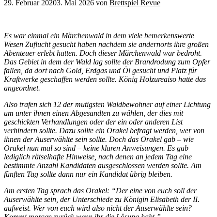
29. Februar 2020
3. Mai 2026
von
Brettspiel Revue
Es war einmal ein Märchenwald in dem viele bemerkenswerte
Wesen Zuflucht gesucht haben nachdem sie andernorts ihre großen
Abenteuer erlebt hatten. Doch dieser Märchenwald war bedroht.
Das Gebiet in dem der Wald lag sollte der Brandrodung zum Opfer
fallen, da dort nach Gold, Erdgas und Öl gesucht und Platz für
Kraftwerke geschaffen werden sollte. König Holzureaiso hatte das
angeordnet.
Also trafen sich 12 der mutigsten Waldbewohner auf einer Lichtung
um unter ihnen einen Abgesandten zu wählen, der dies mit
geschickten Verhandlungen oder der ein oder anderen List
verhindern sollte. Dazu sollte ein Orakel befragt werden, wer von
ihnen der Auserwählte sein sollte. Doch das Orakel gab – wie
Orakel nun mal so sind – keine klaren Anweisungen. Es gab
lediglich rätselhafte Hinweise, nach denen an jedem Tag eine
bestimmte Anzahl Kandidaten ausgeschlossen werden sollte. Am
fünften Tag sollte dann nur ein Kandidat übrig bleiben.
Am ersten Tag sprach das Orakel: “Der eine von euch soll der
Auserwählte sein, der Unterschiede zu Königin Elisabeth der II.
aufweist. Wer von euch wird also nicht der Auserwählte sein?
Kommt morgen zurück wenn ihr die Lösung habt.”