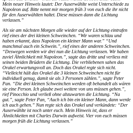
Mein neuer Hinweis lautet: Der Auserwählte weist Unterschiede zu
Napoleon auf. Bitte nennt mir morgen früh 3 von euch die ihr nicht
für den Auserwählten haltet. Diese müssen dann die Lichtung
verlassen.”
Als sie am nächsten Morgen alle wieder auf der Lichtung eintrafen
rief eines der drei kleinen Schweinchen. “Wir waren schlau und
haben erkannt, dass Napoleon ein kleiner Mann war.” “Und
manchmal auch ein Schwein.”, rief eines der anderen Schweinchen.
“Deswegen werden wir drei nun die Lichtung verlassen. Wir haben
zuviel Ähnlichkeit mit Napoleon.”, sagte das dritte und verliess mit
seinen beiden Brüdern die Lichtung. Die verbliebenen sahen das
Orakel erwartungsvoll an. Doch das Orakel regte sich nicht.
“Vielleicht hält das Orakel die 3 kleinen Schweinchen nicht für
individuell genug, damit sie als 3 Personen zählen.”, sagte Peter
Pan. “Die drei kleinen Schweinchen werden oft behandelt als wären
sie eine Person. Ich glaube zwei weitere von uns müssen gehen.”,
rief Pinocchio und verließ ohne abzuwarten die Lichtung. “Na
gut.”, sagte Peter Pan, “Auch ich bin ein kleiner Mann, dann werde
ich auch gehen.” Nun regte sich das Orakel und verkündete: “Der
Auserwählte ist noch unter euch. Mein Hinweis ist, dass er
Ähnlichkeiten mit Charles Darwin aufweist. Vier von euch müssen
morgen früh die Lichtung verlassen.”