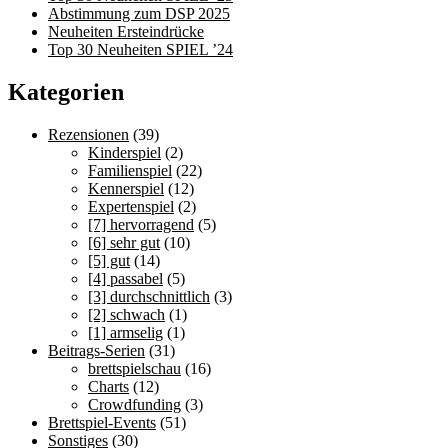
Abstimmung zum DSP 2025
Neuheiten Ersteindrücke
Top 30 Neuheiten SPIEL ’24
Kategorien
Rezensionen
(39)
Kinderspiel
(2)
Familienspiel
(22)
Kennerspiel
(12)
Expertenspiel
(2)
[7] hervorragend
(5)
[6] sehr gut
(10)
[5] gut
(14)
[4] passabel
(5)
[3] durchschnittlich
(3)
[2] schwach
(1)
[1] armselig
(1)
Beitrags-Serien
(31)
brettspielschau
(16)
Charts
(12)
Crowdfunding
(3)
Brettspiel-Events
(51)
Sonstiges
(30)