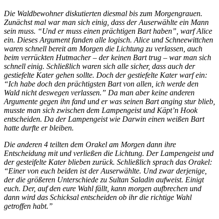
Die Waldbewohner diskutierten diesmal bis zum Morgengrauen.
Zunächst mal war man sich einig, dass der Auserwählte ein Mann
sein muss. “Und er muss einen prächtigen Bart haben”, warf Alice
ein. Dieses Argument fanden alle logisch. Alice und Schneewittchen
waren schnell bereit am Morgen die Lichtung zu verlassen, auch
beim verrückten Hutmacher – der keinen Bart trug – war man sich
schnell einig. Schließlich waren sich alle sicher, dass auch der
gestiefelte Kater gehen sollte. Doch der gestiefelte Kater warf ein:
“Ich habe doch den prächtigsten Bart von allen, ich werde den
Wald nicht deswegen verlassen.” Da man aber keine anderen
Argumente gegen ihn fand und er was seinen Bart anging stur blieb,
musste man sich zwischen dem Lampengeist und Käpt’n Hook
entscheiden. Da der Lampengeist wie Darwin einen weißen Bart
hatte durfte er bleiben.
Die anderen 4 teilten dem Orakel am Morgen dann ihre
Entscheidung mit und verließen die Lichtung. Der Lampengeist und
der gesteifelte Kater blieben zurück. Schließlich sprach das Orakel:
“Einer von euch beiden ist der Auserwählte. Und zwar derjenige,
der die größeren Unterschiede zu Sultan Saladin aufweist. Einigt
euch. Der, auf den eure Wahl fällt, kann morgen aufbrechen und
dann wird das Schicksal entscheiden ob ihr die richtige Wahl
getroffen habt.”