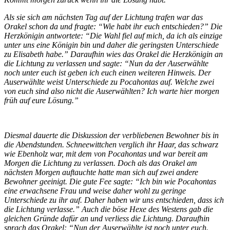
Als sie sich am nächsten Tag auf der Lichtung trafen war das
Orakel schon da und fragte: “Wie habt ihr euch entschieden?” Die
Herzkönigin antwortete: “Die Wahl fiel auf mich, da ich als einzige
unter uns eine Königin bin und daher die geringsten Unterschiede
zu Elisabeth habe.” Daraufhin wies das Orakel die Herzkönigin an
die Lichtung zu verlassen und sagte: “Nun da der Auserwählte
noch unter euch ist geben ich euch einen weiteren Hinweis. Der
Auserwählte weist Unterschiede zu Pocahontas auf. Welche zwei
von euch sind also nicht die Auserwählten? Ich warte hier morgen
früh auf eure Lösung.”
Diesmal dauerte die Diskussion der verbliebenen Bewohner bis in
die Abendstunden. Schneewittchen verglich ihr Haar, das schwarz
wie Ebenholz war, mit dem von Pocahontas und war bereit am
Morgen die Lichtung zu verlassen. Doch als das Orakel am
nächsten Morgen auftauchte hatte man sich auf zwei andere
Bewohner geeinigt. Die gute Fee sagte: “Ich bin wie Pocahontas
eine erwachsene Frau und weise daher wohl zu geringe
Unterschiede zu ihr auf. Daher haben wir uns entschieden, dass ich
die Lichtung verlasse.” Auch die böse Hexe des Westens gab die
gleichen Gründe dafür an und verliess die Lichtung. Daraufhin
sprach das Orakel: “Nun der Auserwählte ist noch unter euch.