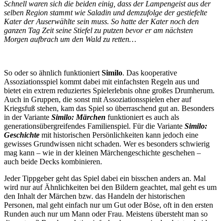
Schnell waren sich die beiden einig, dass der Lampengeist aus der
selben Region stammt wie Saladin und demzufolge der gestiefelte
Kater der Auserwählte sein muss. So hatte der Kater noch den
ganzen Tag Zeit seine Stiefel zu putzen bevor er am nächsten
Morgen aufbrach um den Wald zu retten…
So oder so ähnlich funktioniert
Similo
. Das kooperative
Assoziationsspiel kommt dabei mit einfachsten Regeln aus und
bietet ein extrem reduziertes Spielerlebnis ohne großes Drumherum.
Auch in Gruppen, die sonst mit Assoziationsspielen eher auf
Kriegsfuß stehen, kam das Spiel so überraschend gut an. Besonders
in der Variante
Similo: Märchen
funktioniert es auch als
generationsübergreifendes Familienspiel. Für die Variante
Similo:
Geschichte
mit historischen Persönlichkeiten kann jedoch eine
gewisses Grundwissen nicht schaden. Wer es besonders schwierig
mag kann – wie in der kleinen Märchengeschichte geschehen –
auch beide Decks kombinieren.
Jeder Tippgeber geht das Spiel dabei ein bisschen anders an. Mal
wird nur auf Ähnlichkeiten bei den Bildern geachtet, mal geht es um
den Inhalt der Märchen bzw. das Handeln der historischen
Personen, mal geht einfach nur um Gut oder Böse, oft in den ersten
Runden auch nur um Mann oder Frau. Meistens übersteht man so