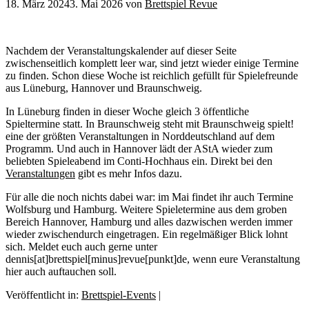
18. März 2024
3. Mai 2026
von
Brettspiel Revue
Nachdem der Veranstaltungskalender auf dieser Seite
zwischenseitlich komplett leer war, sind jetzt wieder einige Termine
zu finden. Schon diese Woche ist reichlich gefüllt für Spielefreunde
aus Lüneburg, Hannover und Braunschweig.
In Lüneburg finden in dieser Woche gleich 3 öffentliche
Spieltermine statt. In Braunschweig steht mit Braunschweig spielt!
eine der größten Veranstaltungen in Norddeutschland auf dem
Programm. Und auch in Hannover lädt der AStA wieder zum
beliebten Spieleabend im Conti-Hochhaus ein. Direkt bei den
Veranstaltungen
gibt es mehr Infos dazu.
Für alle die noch nichts dabei war: im Mai findet ihr auch Termine
Wolfsburg und Hamburg. Weitere Spieletermine aus dem groben
Bereich Hannover, Hamburg und alles dazwischen werden immer
wieder zwischendurch eingetragen. Ein regelmäßiger Blick lohnt
sich. Meldet euch auch gerne unter
dennis[at]brettspiel[minus]revue[punkt]de, wenn eure Veranstaltung
hier auch auftauchen soll.
Veröffentlicht in:
Brettspiel-Events
|