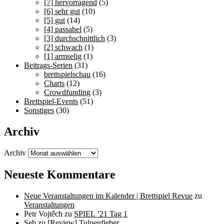
[7] hervorragend
(5)
[6] sehr gut
(10)
[5] gut
(14)
[4] passabel
(5)
[3] durchschnittlich
(3)
[2] schwach
(1)
[1] armselig
(1)
Beitrags-Serien
(31)
brettspielschau
(16)
Charts
(12)
Crowdfunding
(3)
Brettspiel-Events
(51)
Sonstiges
(30)
Archiv
Archiv
Neueste Kommentare
Neue Veranstaltungen im Kalender | Brettspiel Revue
zu
Veranstaltungen
Petr Vojtěch
zu
SPIEL ’21 Tag 1
Seb
zu
[Review] Tulpenfieber