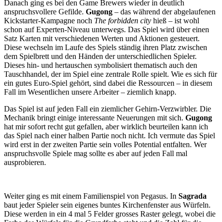
Danach ging es bei den Game Brewers wieder in deutlich
anspruchsvollere Gefilde.
Gugong
– das während der abgelaufenen
Kickstarter-Kampagne noch
The forbidden city
hieß – ist wohl
schon auf Experten-Niveau unterwegs. Das Spiel wird über einen
Satz Karten mit verschiedenen Werten und Aktionen gesteuert.
Diese wechseln im Laufe des Spiels ständig ihren Platz zwischen
dem Spielbrett und den Händen der unterschiedlichen Spieler.
Dieses hin- und hertauschen symbolisiert thematisch auch den
Tauschhandel, der im Spiel eine zentrale Rolle spielt. Wie es sich für
ein gutes Euro-Spiel gehört, sind dabei die Ressourcen – in diesem
Fall im Wesentlichen unsere Arbeiter – ziemlich knapp.
Das Spiel ist auf jeden Fall ein ziemlicher Gehirn-Verzwirbler. Die
Mechanik bringt einige interessante Neuerungen mit sich.
Gugong
hat mir sofort recht gut gefallen, aber wirklich beurteilen kann ich
das Spiel nach einer halben Partie noch nicht. Ich vermute das Spiel
wird erst in der zweiten Partie sein volles Potential entfalten. Wer
anspruchsvolle Spiele mag sollte es aber auf jeden Fall mal
ausprobieren.
Weiter ging es mit einem Familienspiel von Pegasus. In
Sagrada
baut jeder Spieler sein eigenes buntes Kirchenfenster aus Würfeln.
Diese werden in ein 4 mal 5 Felder grosses Raster gelegt, wobei die