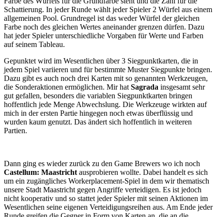
Farbe des Würfels für die Grundfarbe steht und die Zahl für die
Schattierung. In jeder Runde wählt jeder Spieler 2 Würfel aus einem
allgemeinen Pool. Grundregel ist das weder Würfel der gleichen
Farbe noch des gleichen Wertes aneinander grenzen dürfen. Dazu
hat jeder Spieler unterschiedliche Vorgaben für Werte und Farben
auf seinem Tableau.
Gepunktet wird im Wesentlichen über 3 Siegpunktkarten, die in
jedem Spiel variieren und für bestimmte Muster Siegpunkte bringen.
Dazu gibt es auch noch drei Karten mit so genannten Werkzeugen,
die Sonderaktionen ermöglichen. Mir hat
Sagrada
insgesamt sehr
gut gefallen, besonders die variablen Siegpunktkarten bringen
hoffentlich jede Menge Abwechslung. Die Werkzeuge wirkten auf
mich in der ersten Partie hingegen noch etwas überflüssig und
wurden kaum genutzt. Das ändert sich hoffentlich in weiteren
Partien.
Dann ging es wieder zurück zu den Game Brewers wo ich noch
Castellum: Maastricht
ausprobieren wollte. Dabei handelt es sich
um ein zugängliches Workerplacement-Spiel in dem wir thematisch
unsere Stadt Maastricht gegen Angriffe verteidigen. Es ist jedoch
nicht kooperativ und so stattet jeder Spieler mit seinen Aktionen im
Wesentlichen seine eigenen Verteidigungsreihen aus. Am Ende jeder
Runde greifen die Gegner in Form von Karten an, die an die