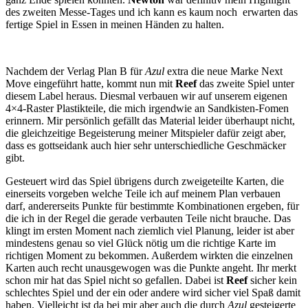
des zweiten Messe-Tages und ich kann es kaum noch erwarten das
fertige Spiel in Essen in meinen Händen zu halten.
Nachdem der Verlag Plan B für
Azul
extra die neue Marke Next
Move eingeführt hatte, kommt nun mit
Reef
das zweite Spiel unter
diesem Label heraus. Diesmal verbauen wir auf unserem eigenen
4×4-Raster Plastikteile, die mich irgendwie an Sandkisten-Fomen
erinnern. Mir persönlich gefällt das Material leider überhaupt nicht,
die gleichzeitige Begeisterung meiner Mitspieler dafür zeigt aber,
dass es gottseidank auch hier sehr unterschiedliche Geschmäcker
gibt.
Gesteuert wird das Spiel übrigens durch zweigeteilte Karten, die
einerseits vorgeben welche Teile ich auf meinem Plan verbauen
darf, andererseits Punkte für bestimmte Kombinationen ergeben, für
die ich in der Regel die gerade verbauten Teile nicht brauche. Das
klingt im ersten Moment nach ziemlich viel Planung, leider ist aber
mindestens genau so viel Glück nötig um die richtige Karte im
richtigen Moment zu bekommen. Außerdem wirkten die einzelnen
Karten auch recht unausgewogen was die Punkte angeht. Ihr merkt
schon mir hat das Spiel nicht so gefallen. Dabei ist
Reef
sicher kein
schlechtes Spiel und der ein oder andere wird sicher viel Spaß damit
haben. Vielleicht ist da bei mir aber auch die durch
Azul
gesteigerte