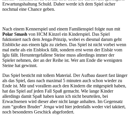
Erwartungshaltung Schuld. Daher werde ich dem Spiel sicher
nochmal eine Chance geben.
Nach einem Kennerspiel und einem Familienspiel folgte nun mit
Polar Smash
von HCM Kinzel ein Kinderspiel. Das Spiel
fuktioniert nach dem Jenga-Prinzip, wobei es diesmal darum geht
Eisblöcke aus einem Iglu zu ziehen. Das Spiel ist nicht vorbei wenn
mal mehr als ein Eisblock fällt, sondern erst wenn der Eisbär vom
Iglu fällt. Heruntergefallene Steine muss allerdings immer der
Spieler nehmen, der an der Reihe ist. Wer am Ende die wenigsten
Steine hat gewinnt.
Das Spiel besticht mit tollem Material. Der Aufbau dauert fast länger
als das Spiel, dass nach maximal 5 minuten auch schon wieder zu
Ende ist. Mir und vorallem auch den Kindern die mitgespielt haben,
hat das Spiel auf jeden Fall Spaß gemacht. Wie lange Kinder
allerdings damit Spaß haben kann ich nicht beurteilen, bei
Erwachsenen wird dieser aber nicht lange anhalten. Im Gegensatz
zum “großen Bruder”
Jenga
wird hier jedenfalls weder viel taktiert,
noch besonderes Geschick abgefordert.