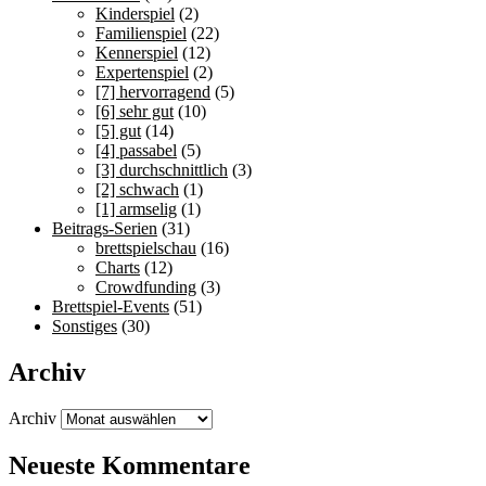
Kinderspiel
(2)
Familienspiel
(22)
Kennerspiel
(12)
Expertenspiel
(2)
[7] hervorragend
(5)
[6] sehr gut
(10)
[5] gut
(14)
[4] passabel
(5)
[3] durchschnittlich
(3)
[2] schwach
(1)
[1] armselig
(1)
Beitrags-Serien
(31)
brettspielschau
(16)
Charts
(12)
Crowdfunding
(3)
Brettspiel-Events
(51)
Sonstiges
(30)
Archiv
Archiv
Neueste Kommentare