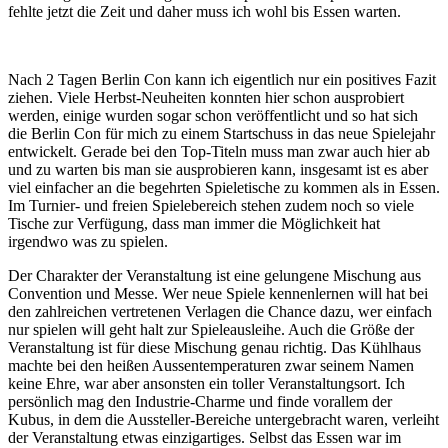
fehlte jetzt die Zeit und daher muss ich wohl bis Essen warten.
Nach 2 Tagen Berlin Con kann ich eigentlich nur ein positives Fazit
ziehen. Viele Herbst-Neuheiten konnten hier schon ausprobiert
werden, einige wurden sogar schon veröffentlicht und so hat sich
die Berlin Con für mich zu einem Startschuss in das neue Spielejahr
entwickelt. Gerade bei den Top-Titeln muss man zwar auch hier ab
und zu warten bis man sie ausprobieren kann, insgesamt ist es aber
viel einfacher an die begehrten Spieletische zu kommen als in Essen.
Im Turnier- und freien Spielebereich stehen zudem noch so viele
Tische zur Verfügung, dass man immer die Möglichkeit hat
irgendwo was zu spielen.
Der Charakter der Veranstaltung ist eine gelungene Mischung aus
Convention und Messe. Wer neue Spiele kennenlernen will hat bei
den zahlreichen vertretenen Verlagen die Chance dazu, wer einfach
nur spielen will geht halt zur Spieleausleihe. Auch die Größe der
Veranstaltung ist für diese Mischung genau richtig. Das Kühlhaus
machte bei den heißen Aussentemperaturen zwar seinem Namen
keine Ehre, war aber ansonsten ein toller Veranstaltungsort. Ich
persönlich mag den Industrie-Charme und finde vorallem der
Kubus, in dem die Aussteller-Bereiche untergebracht waren, verleiht
der Veranstaltung etwas einzigartiges. Selbst das Essen war im