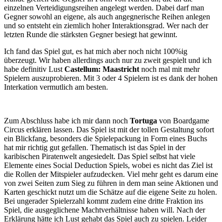
einzelnen Verteidigungsreihen angelegt werden. Dabei darf man
Gegner sowohl an eigene, als auch angegnerische Reihen anlegen
und so entsteht ein ziemlich hoher Interaktionsgrad. Wer nach der
letzten Runde die stärksten Gegner besiegt hat gewinnt.
Ich fand das Spiel gut, es hat mich aber noch nicht 100%ig
überzeugt. Wir haben allerdings auch nur zu zweit gespielt und ich
habe definitiv Lust
Castellum: Maastricht
noch mal mit mehr
Spielern auszuprobieren. Mit 3 oder 4 Spielern ist es dank der hohen
Interkation vermutlich am besten.
Zum Abschluss habe ich mir dann noch
Tortuga
von Boardgame
Circus erklären lassen. Das Spiel ist mit der tollen Gestaltung sofort
ein Blickfang, besonders die Spielepackung in Form eines Buchs
hat mir richtig gut gefallen. Thematisch ist das Spiel in der
karibischen Piratenwelt angesiedelt. Das Spiel selbst hat viele
Elemente eines Social Deduction Spiels, wobei es nicht das Ziel ist
die Rollen der Mitspieler aufzudecken. Viel mehr geht es darum eine
von zwei Seiten zum Sieg zu führen in dem man seine Aktionen und
Karten geschickt nutzt um die Schätze auf die eigene Seite zu holen.
Bei ungerader Spielerzahl kommt zudem eine dritte Fraktion ins
Spiel, die ausgeglichene Machtverhältnisse haben will. Nach der
Erklärung hätte ich Lust gehabt das Spiel auch zu spielen. Leider