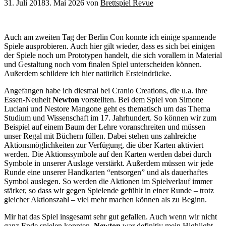
31. Juli 2018
3. Mai 2026
von
Brettspiel Revue
Auch am zweiten Tag der Berlin Con konnte ich einige spannende
Spiele ausprobieren. Auch hier gilt wieder, dass es sich bei einigen
der Spiele noch um Prototypen handelt, die sich vorallem in Material
und Gestaltung noch vom finalen Spiel unterscheiden können.
Außerdem schildere ich hier natürlich Ersteindrücke.
Angefangen habe ich diesmal bei Cranio Creations, die u.a. ihre
Essen-Neuheit
Newton
vorstellten. Bei dem Spiel von Simone
Luciani und Nestore Mangone geht es thematisch um das Thema
Studium und Wissenschaft im 17. Jahrhundert. So können wir zum
Beispiel auf einem Baum der Lehre voranschreiten und müssen
unser Regal mit Büchern füllen. Dabei stehen uns zahlreiche
Aktionsmöglichkeiten zur Verfügung, die über Karten aktiviert
werden. Die Aktionssymbole auf den Karten werden dabei durch
Symbole in unserer Auslage verstärkt. Außerdem müssen wir jede
Runde eine unserer Handkarten “entsorgen” und als dauerhaftes
Symbol auslegen. So werden die Aktionen im Spielverlauf immer
stärker, so dass wir gegen Spielende gefühlt in einer Runde – trotz
gleicher Aktionszahl – viel mehr machen können als zu Beginn.
Mir hat das Spiel insgesamt sehr gut gefallen. Auch wenn wir nicht
ganz Ende spielen konnten.
Newton
war definitiv mein Highlight