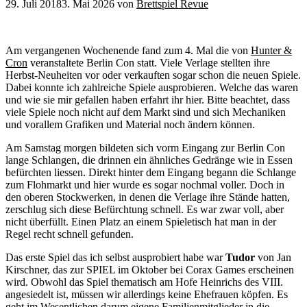
29. Juli 2018
3. Mai 2026
von
Brettspiel Revue
Am vergangenen Wochenende fand zum 4. Mal die von
Hunter &
Cron
veranstaltete Berlin Con statt. Viele Verlage stellten ihre
Herbst-Neuheiten vor oder verkauften sogar schon die neuen Spiele.
Dabei konnte ich zahlreiche Spiele ausprobieren. Welche das waren
und wie sie mir gefallen haben erfahrt ihr hier.
Bitte beachtet, dass
viele Spiele noch nicht auf dem Markt sind und sich Mechaniken
und vorallem Grafiken und Material noch ändern können.
Am Samstag morgen bildeten sich vorm Eingang zur Berlin Con
lange Schlangen, die drinnen ein ähnliches Gedränge wie in Essen
befürchten liessen. Direkt hinter dem Eingang begann die Schlange
zum Flohmarkt und hier wurde es sogar nochmal voller. Doch in
den oberen Stockwerken, in denen die Verlage ihre Stände hatten,
zerschlug sich diese Befürchtung schnell. Es war zwar voll, aber
nicht überfüllt. Einen Platz an einem Spieletisch hat man in der
Regel recht schnell gefunden.
Das erste Spiel das ich selbst ausprobiert habe war
Tudor
von Jan
Kirschner, das zur SPIEL im Oktober bei Corax Games erscheinen
wird. Obwohl das Spiel thematisch am Hofe Heinrichs des VIII.
angesiedelt ist, müssen wir allerdings keine Ehefrauen köpfen. Es
geht im Wesentlichen darum eigene Familienmitglieder in die