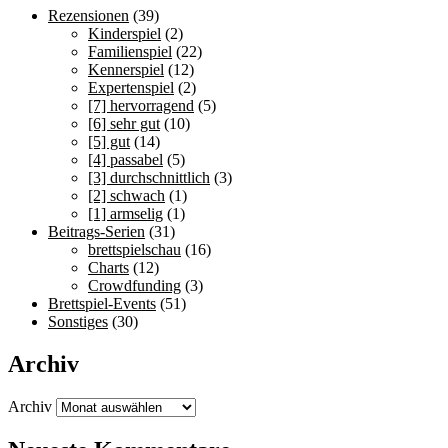
Rezensionen
(39)
Kinderspiel
(2)
Familienspiel
(22)
Kennerspiel
(12)
Expertenspiel
(2)
[7] hervorragend
(5)
[6] sehr gut
(10)
[5] gut
(14)
[4] passabel
(5)
[3] durchschnittlich
(3)
[2] schwach
(1)
[1] armselig
(1)
Beitrags-Serien
(31)
brettspielschau
(16)
Charts
(12)
Crowdfunding
(3)
Brettspiel-Events
(51)
Sonstiges
(30)
Archiv
Archiv