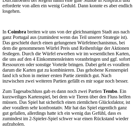
Durcharbeiten der Regeln nahm eine gute Stunde in Anspruch und
erforderte von allen ein wenig Geduld. Dann konnte es aber endlich
losgehen.
In
Coimbra
breiten wir uns von der gleichnamigen Stadt aus nach
ganz Portugal aus (zumindest wenn das Teil unserer Strategie ist).
Das geschieht durch einen gelungenen Würfelmechanismus, bei
dem die genommenen Würfel Preis und Reihenfolge der Aktionen
festlegen. Durch die Würfel erwerben wir im wesentlichen Karten,
die uns auf den 4 Einkommensleisten voranbringen und ggf. sofort
Ressourcen oder sonstige Vorteile bringen. Dabei geht es vorallem
darum die Karten gut zu kombinieren. Das gehobene Kennerspiel
fand ich schon in meiner ersten Partie ziemlich gut. Nach
inzwischen zwei weiteren Partien gefällt es mir sogar noch besser.
Zum Tagesabschluss gab es dann noch zwei Partien
Tembo
. Ein
kurzweiliges Kartenspiel, bei dem wir Tieren über den Fluss helfen
müssen. Das Spiel hat sicherlich einen ziemlichen Glücksfaktor, ist
aber vorallem sehr konfrontativ. Mir hat das Spiel eigentlich ganz
gut gefallen, allerdings hatte ich ein wenig das Gefühl, dass es
zumindest im 2-Spieler-Spiel schwer war einen Rückstand wieder
aufzuholen.