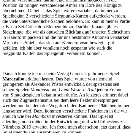
Position zu bringen verschiedene Ämter am Hofe des Königs zu
übernehmen. Dabei ist das Spiel extrem variabel, da immer zu
Spielbeginn 2 verschiedene Siegpunkt-Karten aufgedeckt werden,
die viele unterschiedliche Sachen belohnen. So kam in meiner Partie
z.B. ein Set-Collection Element hinzu. Darüber hinaus gibt es
Siegelringe, die wir als optischen Blickfang auf unseren Sichtschirm
in Handform packen und die für uns bestimmte Aktionen verstärken.
Mir hat das Spiel – das sich auf Kennerniveau bewegt – gut
gefallen, ich bin aber vorallem noch gespannt wie stark die
Siegpunkt-Karten das Spielgefühl verändern können.
Danach konnte ich mir beim Verlag Games Up ihr neues Spiel
Maracaibo
erklären lassen. Das Spiel wurde von niemand
geringerem als Alexander Pfister entwickelt, der spätestens seit
seinen Spielen
Mombasa
und
Great Western Trail
jedem Freund
von Strategiespielen bekannt sein dürfte. An letzteres erinnert dabei
auch der Zugmechanismus bei dem leere Felder übersprungen
werden und bei dem der Weg durch den Bau neuer Plättchen immer
langsamer wird. Dazu kommen verschiedene Fraktionen in die wir
ähnlich wie bei
Mombasa
investieren können. Das Spiel ist
allerdings noch mitten in der Entwicklung und wird frühestens zu
Nürnberg 2019 erwartet. Ich freue mich aber schon jetzt darauf, dass
Spiel irgendwann ausprobieren zu können.