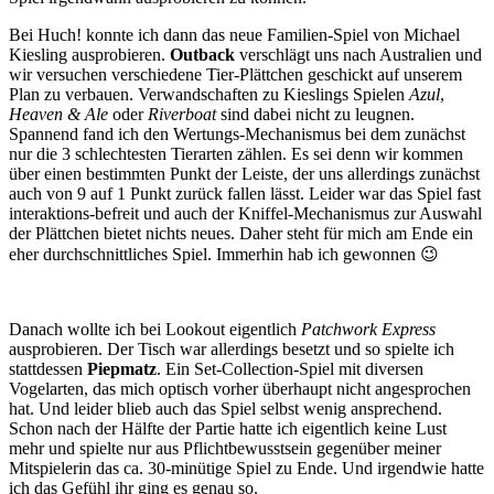
Bei Huch! konnte ich dann das neue Familien-Spiel von Michael
Kiesling ausprobieren.
Outback
verschlägt uns nach Australien und
wir versuchen verschiedene Tier-Plättchen geschickt auf unserem
Plan zu verbauen. Verwandschaften zu Kieslings Spielen
Azul
,
Heaven & Ale
oder
Riverboat
sind dabei nicht zu leugnen.
Spannend fand ich den Wertungs-Mechanismus bei dem zunächst
nur die 3 schlechtesten Tierarten zählen. Es sei denn wir kommen
über einen bestimmten Punkt der Leiste, der uns allerdings zunächst
auch von 9 auf 1 Punkt zurück fallen lässt. Leider war das Spiel fast
interaktions-befreit und auch der Kniffel-Mechanismus zur Auswahl
der Plättchen bietet nichts neues. Daher steht für mich am Ende ein
eher durchschnittliches Spiel. Immerhin hab ich gewonnen 😉
Danach wollte ich bei Lookout eigentlich
Patchwork Express
ausprobieren. Der Tisch war allerdings besetzt und so spielte ich
stattdessen
Piepmatz
. Ein Set-Collection-Spiel mit diversen
Vogelarten, das mich optisch vorher überhaupt nicht angesprochen
hat. Und leider blieb auch das Spiel selbst wenig ansprechend.
Schon nach der Hälfte der Partie hatte ich eigentlich keine Lust
mehr und spielte nur aus Pflichtbewusstsein gegenüber meiner
Mitspielerin das ca. 30-minütige Spiel zu Ende. Und irgendwie hatte
ich das Gefühl ihr ging es genau so.