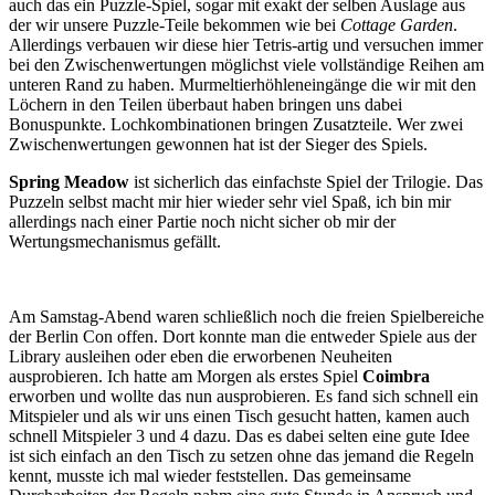
auch das ein Puzzle-Spiel, sogar mit exakt der selben Auslage aus
der wir unsere Puzzle-Teile bekommen wie bei
Cottage Garden
.
Allerdings verbauen wir diese hier Tetris-artig und versuchen immer
bei den Zwischenwertungen möglichst viele vollständige Reihen am
unteren Rand zu haben. Murmeltierhöhleneingänge die wir mit den
Löchern in den Teilen überbaut haben bringen uns dabei
Bonuspunkte. Lochkombinationen bringen Zusatzteile. Wer zwei
Zwischenwertungen gewonnen hat ist der Sieger des Spiels.
Spring Meadow
ist sicherlich das einfachste Spiel der Trilogie. Das
Puzzeln selbst macht mir hier wieder sehr viel Spaß, ich bin mir
allerdings nach einer Partie noch nicht sicher ob mir der
Wertungsmechanismus gefällt.
Am Samstag-Abend waren schließlich noch die freien Spielbereiche
der Berlin Con offen. Dort konnte man die entweder Spiele aus der
Library ausleihen oder eben die erworbenen Neuheiten
ausprobieren. Ich hatte am Morgen als erstes Spiel
Coimbra
erworben und wollte das nun ausprobieren. Es fand sich schnell ein
Mitspieler und als wir uns einen Tisch gesucht hatten, kamen auch
schnell Mitspieler 3 und 4 dazu. Das es dabei selten eine gute Idee
ist sich einfach an den Tisch zu setzen ohne das jemand die Regeln
kennt, musste ich mal wieder feststellen. Das gemeinsame