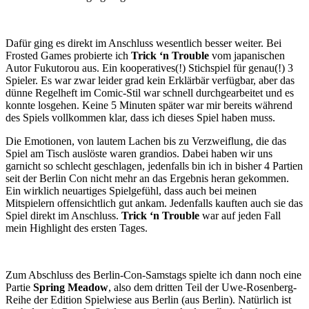
Dafür ging es direkt im Anschluss wesentlich besser weiter. Bei
Frosted Games probierte ich
Trick ‘n Trouble
vom japanischen
Autor Fukutorou aus. Ein kooperatives(!) Stichspiel für genau(!) 3
Spieler. Es war zwar leider grad kein Erklärbär verfügbar, aber das
dünne Regelheft im Comic-Stil war schnell durchgearbeitet und es
konnte losgehen. Keine 5 Minuten später war mir bereits während
des Spiels vollkommen klar, dass ich dieses Spiel haben muss.
Die Emotionen, von lautem Lachen bis zu Verzweiflung, die das
Spiel am Tisch auslöste waren grandios. Dabei haben wir uns
garnicht so schlecht geschlagen, jedenfalls bin ich in bisher 4 Partien
seit der Berlin Con nicht mehr an das Ergebnis heran gekommen.
Ein wirklich neuartiges Spielgefühl, dass auch bei meinen
Mitspielern offensichtlich gut ankam. Jedenfalls kauften auch sie das
Spiel direkt im Anschluss.
Trick ‘n Trouble
war auf jeden Fall
mein Highlight des ersten Tages.
Zum Abschluss des Berlin-Con-Samstags spielte ich dann noch eine
Partie
Spring Meadow
, also dem dritten Teil der Uwe-Rosenberg-
Reihe der Edition Spielwiese aus Berlin (aus Berlin). Natürlich ist