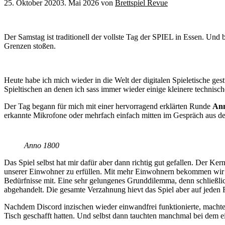
25. Oktober 2020
3. Mai 2026
von
Brettspiel Revue
Der Samstag ist traditionell der vollste Tag der SPIEL in Essen. Und 
Grenzen stoßen.
Heute habe ich mich wieder in die Welt der digitalen Spieletische ge
Spieltischen an denen ich sass immer wieder einige kleinere technisc
Der Tag begann für mich mit einer hervorragend erklärten Runde
Ann
erkannte Mikrofone oder mehrfach einfach mitten im Gespräch aus de
Anno 1800
Das Spiel selbst hat mir dafür aber dann richtig gut gefallen. Der 
unserer Einwohner zu erfüllen. Mit mehr Einwohnern bekommen wir s
Bedürfnisse mit. Eine sehr gelungenes Grunddilemma, denn schließlich 
abgehandelt. Die gesamte Verzahnung hievt das Spiel aber auf jeden 
Nachdem Discord inzischen wieder einwandfrei funktionierte, machte b
Tisch geschafft hatten. Und selbst dann tauchten manchmal bei dem ein