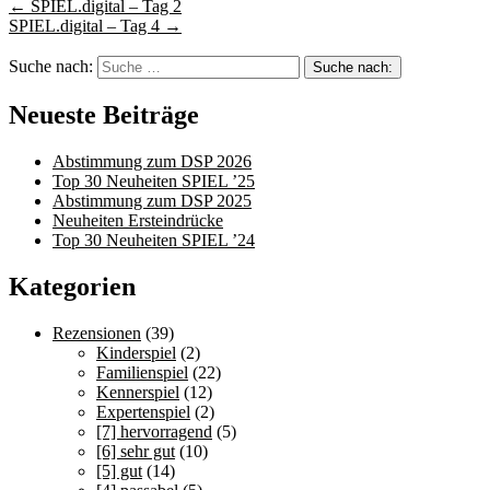
←
SPIEL.digital – Tag 2
SPIEL.digital – Tag 4
→
Suche nach:
Neueste Beiträge
Abstimmung zum DSP 2026
Top 30 Neuheiten SPIEL ’25
Abstimmung zum DSP 2025
Neuheiten Ersteindrücke
Top 30 Neuheiten SPIEL ’24
Kategorien
Rezensionen
(39)
Kinderspiel
(2)
Familienspiel
(22)
Kennerspiel
(12)
Expertenspiel
(2)
[7] hervorragend
(5)
[6] sehr gut
(10)
[5] gut
(14)