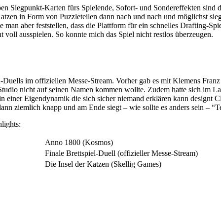
ben Siegpunkt-Karten fürs Spielende, Sofort- und Sondereffekten sind
atzen in Form von Puzzleteilen dann nach und nach und möglichst sieg
man aber feststellen, dass die Plattform für ein schnelles Drafting-Spi
 voll ausspielen. So konnte mich das Spiel nicht restlos überzeugen.
-Duells im offiziellen Messe-Stream. Vorher gab es mit Klemens Franz 
 Studio nicht auf seinen Namen kommen wollte. Zudem hatte sich im L
n einer Eigendynamik die sich sicher niemand erklären kann designt C
dann ziemlich knapp und am Ende siegt – wie sollte es anders sein – “
ights:
Anno 1800 (Kosmos)
Finale Brettspiel-Duell (offizieller Messe-Stream)
Die Insel der Katzen (Skellig Games)