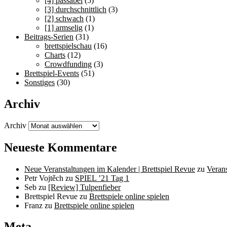
[4] passabel
(5)
[3] durchschnittlich
(3)
[2] schwach
(1)
[1] armselig
(1)
Beitrags-Serien
(31)
brettspielschau
(16)
Charts
(12)
Crowdfunding
(3)
Brettspiel-Events
(51)
Sonstiges
(30)
Archiv
Archiv
Neueste Kommentare
Neue Veranstaltungen im Kalender | Brettspiel Revue
zu
Veran
Petr Vojtěch
zu
SPIEL ’21 Tag 1
Seb
zu
[Review] Tulpenfieber
Brettspiel Revue
zu
Brettspiele online spielen
Franz
zu
Brettspiele online spielen
Meta