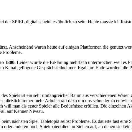
bei der SPIEL.digital scheint es ähnlich zu sein. Heute musste ich fest
stürzt. Anscheinend waren heute auf einigen Plattformen die genutzt we
he Probleme.
o 1800
. Leider wurde die Erklärung mehrfach unterbrochen weil es P
m Kanal geflogene Gesprächsteilnehmer. Egal, am Ende wurden alle Pro
Kern des Spiels ist ein sehr umfangreicher Baum aus verschiedenen Ware
chließlich immer mehr Arbeitskraft dazu um uns schneller zu entwick
will man als erster Spieler alle Bedürfnisse erfüllen. Die einzelnen A
Fall auf Kenner-Niveau.
eim nächsten Spiel Tabletopia selbst Probleme. Es dauerte fast eine Stu
 oder anderen noch Spielmaterialien an Stellen auf, an denen sie kein 