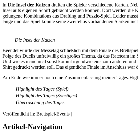
In D
ie Insel der Katzen
draften die Spieler verschiedene Karten. Ne
Insel aufs eigenen Schiff gebracht werden können. Dort werden die K
gelungene Kombinations aus Drafting und Puzzle-Spiel. Leider musste 
lange und das Spiel konnte seine zweifellos vorhandenen Stärken nicht
Die Insel der Katzen
Beendet wurde der Messetag schließlich mit dem Finale des Brettspiel
Folge des Duells unfreiwillig ein großes Thema, da das Rateteam im
Und wie es manchmal so ist kommt irgendwie eins zum anderen und i
Shirt gedruckt werden soll. Das eigentliche Finale im Anschluss war 
Am Ende wie immer noch eine Zusammenfassung meiner Tages-Highl
Highlight des Tages (Spiel)
Highlight des Tages (Sonstiges)
Überraschung des Tages
Veröffentlicht in:
Brettspiel-Events
|
Artikel-Navigation