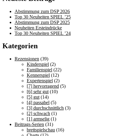
Abstimmung zum DSP 2026
Top 30 Neuheiten SPIEL ’25
Abstimmung zum DSP 2025
Neuheiten Ersteindrücke
Top 30 Neuheiten SPIEL ’24
Kategorien
Rezensionen
(39)
Kinderspiel
(2)
Familienspiel
(22)
Kennerspiel
(12)
Expertenspiel
(2)
[7] hervorragend
(5)
[6] sehr gut
(10)
[5] gut
(14)
[4] passabel
(5)
[3] durchschnittlich
(3)
[2] schwach
(1)
[1] armselig
(1)
Beitrags-Serien
(31)
brettspielschau
(16)
Charts
(12)