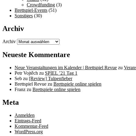
Crowdfunding
(3)
Brettspiel-Events
(51)
Sonstiges
(30)
Archiv
Archiv
Neueste Kommentare
Neue Veranstaltungen im Kalender | Brettspiel Revue
zu
Veran
Petr Vojtěch
zu
SPIEL ’21 Tag 1
Seb
zu
[Review] Tulpenfieber
Brettspiel Revue
zu
Brettspiele online spielen
Franz
zu
Brettspiele online spielen
Meta
Anmelden
Eintrags-Feed
Kommentar-Feed
WordPress.org