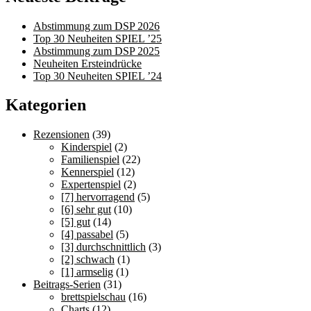
Abstimmung zum DSP 2026
Top 30 Neuheiten SPIEL ’25
Abstimmung zum DSP 2025
Neuheiten Ersteindrücke
Top 30 Neuheiten SPIEL ’24
Kategorien
Rezensionen
(39)
Kinderspiel
(2)
Familienspiel
(22)
Kennerspiel
(12)
Expertenspiel
(2)
[7] hervorragend
(5)
[6] sehr gut
(10)
[5] gut
(14)
[4] passabel
(5)
[3] durchschnittlich
(3)
[2] schwach
(1)
[1] armselig
(1)
Beitrags-Serien
(31)
brettspielschau
(16)
Charts
(12)