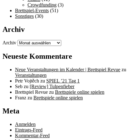
Crowdfunding
(3)
Brettspiel-Events
(51)
Sonstiges
(30)
Archiv
Archiv
Neueste Kommentare
Neue Veranstaltungen im Kalender | Brettspiel Revue
zu
Veranstaltungen
Petr Vojtěch
zu
SPIEL ’21 Tag 1
Seb
zu
[Review] Tulpenfieber
Brettspiel Revue
zu
Brettspiele online spielen
Franz
zu
Brettspiele online spielen
Meta
Anmelden
Eintrags-Feed
Kommentar-Feed