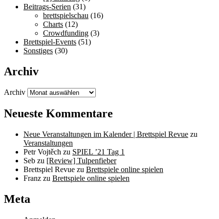
Beitrags-Serien
(31)
brettspielschau
(16)
Charts
(12)
Crowdfunding
(3)
Brettspiel-Events
(51)
Sonstiges
(30)
Archiv
Archiv
Neueste Kommentare
Neue Veranstaltungen im Kalender | Brettspiel Revue
zu
Veranstaltungen
Petr Vojtěch
zu
SPIEL ’21 Tag 1
Seb
zu
[Review] Tulpenfieber
Brettspiel Revue
zu
Brettspiele online spielen
Franz
zu
Brettspiele online spielen
Meta