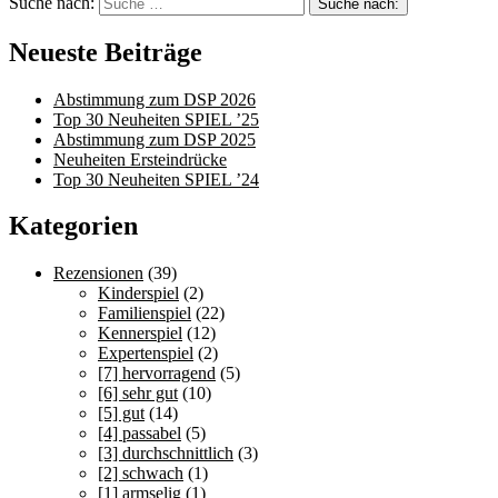
Suche nach:
Neueste Beiträge
Abstimmung zum DSP 2026
Top 30 Neuheiten SPIEL ’25
Abstimmung zum DSP 2025
Neuheiten Ersteindrücke
Top 30 Neuheiten SPIEL ’24
Kategorien
Rezensionen
(39)
Kinderspiel
(2)
Familienspiel
(22)
Kennerspiel
(12)
Expertenspiel
(2)
[7] hervorragend
(5)
[6] sehr gut
(10)
[5] gut
(14)
[4] passabel
(5)
[3] durchschnittlich
(3)
[2] schwach
(1)
[1] armselig
(1)