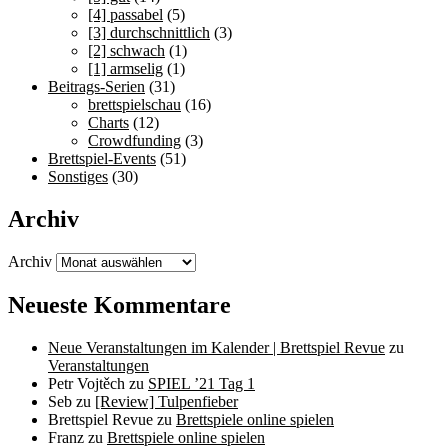
[4] passabel
(5)
[3] durchschnittlich
(3)
[2] schwach
(1)
[1] armselig
(1)
Beitrags-Serien
(31)
brettspielschau
(16)
Charts
(12)
Crowdfunding
(3)
Brettspiel-Events
(51)
Sonstiges
(30)
Archiv
Archiv
Neueste Kommentare
Neue Veranstaltungen im Kalender | Brettspiel Revue
zu
Veranstaltungen
Petr Vojtěch
zu
SPIEL ’21 Tag 1
Seb
zu
[Review] Tulpenfieber
Brettspiel Revue
zu
Brettspiele online spielen
Franz
zu
Brettspiele online spielen