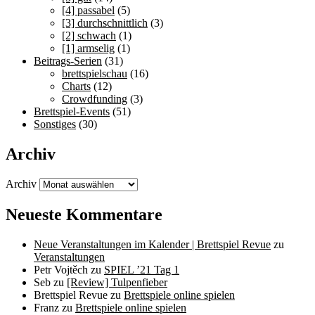
[4] passabel
(5)
[3] durchschnittlich
(3)
[2] schwach
(1)
[1] armselig
(1)
Beitrags-Serien
(31)
brettspielschau
(16)
Charts
(12)
Crowdfunding
(3)
Brettspiel-Events
(51)
Sonstiges
(30)
Archiv
Archiv
Neueste Kommentare
Neue Veranstaltungen im Kalender | Brettspiel Revue
zu
Veranstaltungen
Petr Vojtěch
zu
SPIEL ’21 Tag 1
Seb
zu
[Review] Tulpenfieber
Brettspiel Revue
zu
Brettspiele online spielen
Franz
zu
Brettspiele online spielen