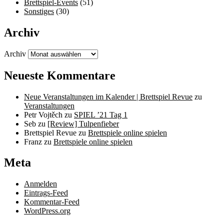
Brettspiel-Events
(51)
Sonstiges
(30)
Archiv
Archiv
Neueste Kommentare
Neue Veranstaltungen im Kalender | Brettspiel Revue
zu
Veranstaltungen
Petr Vojtěch
zu
SPIEL ’21 Tag 1
Seb
zu
[Review] Tulpenfieber
Brettspiel Revue
zu
Brettspiele online spielen
Franz
zu
Brettspiele online spielen
Meta
Anmelden
Eintrags-Feed
Kommentar-Feed
WordPress.org