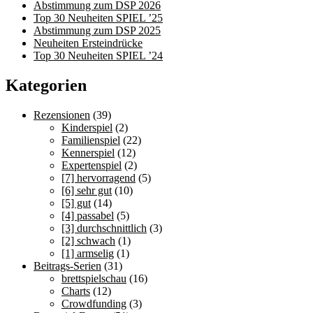
Abstimmung zum DSP 2026
Top 30 Neuheiten SPIEL ’25
Abstimmung zum DSP 2025
Neuheiten Ersteindrücke
Top 30 Neuheiten SPIEL ’24
Kategorien
Rezensionen
(39)
Kinderspiel
(2)
Familienspiel
(22)
Kennerspiel
(12)
Expertenspiel
(2)
[7] hervorragend
(5)
[6] sehr gut
(10)
[5] gut
(14)
[4] passabel
(5)
[3] durchschnittlich
(3)
[2] schwach
(1)
[1] armselig
(1)
Beitrags-Serien
(31)
brettspielschau
(16)
Charts
(12)
Crowdfunding
(3)