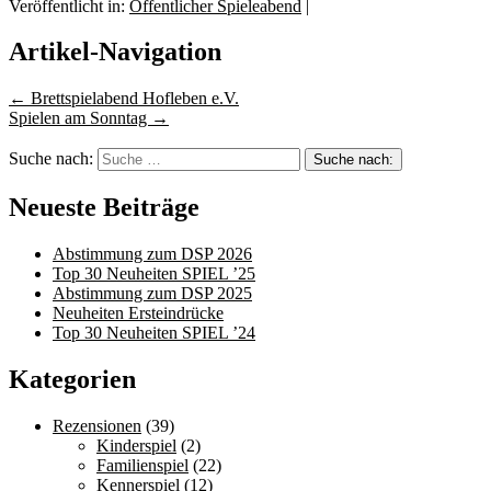
Veröffentlicht in:
Öffentlicher Spieleabend
|
Artikel-Navigation
←
Brettspielabend Hofleben e.V.
Spielen am Sonntag
→
Suche nach:
Neueste Beiträge
Abstimmung zum DSP 2026
Top 30 Neuheiten SPIEL ’25
Abstimmung zum DSP 2025
Neuheiten Ersteindrücke
Top 30 Neuheiten SPIEL ’24
Kategorien
Rezensionen
(39)
Kinderspiel
(2)
Familienspiel
(22)
Kennerspiel
(12)