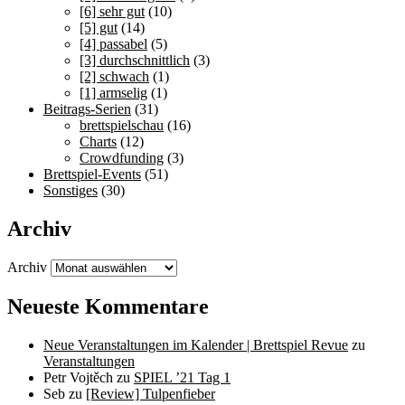
[6] sehr gut
(10)
[5] gut
(14)
[4] passabel
(5)
[3] durchschnittlich
(3)
[2] schwach
(1)
[1] armselig
(1)
Beitrags-Serien
(31)
brettspielschau
(16)
Charts
(12)
Crowdfunding
(3)
Brettspiel-Events
(51)
Sonstiges
(30)
Archiv
Archiv
Neueste Kommentare
Neue Veranstaltungen im Kalender | Brettspiel Revue
zu
Veranstaltungen
Petr Vojtěch
zu
SPIEL ’21 Tag 1
Seb
zu
[Review] Tulpenfieber