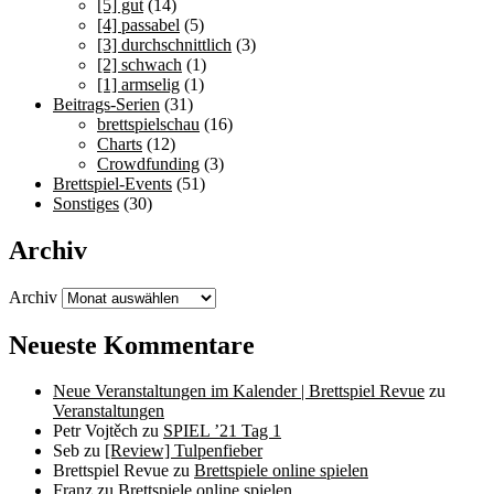
[5] gut
(14)
[4] passabel
(5)
[3] durchschnittlich
(3)
[2] schwach
(1)
[1] armselig
(1)
Beitrags-Serien
(31)
brettspielschau
(16)
Charts
(12)
Crowdfunding
(3)
Brettspiel-Events
(51)
Sonstiges
(30)
Archiv
Archiv
Neueste Kommentare
Neue Veranstaltungen im Kalender | Brettspiel Revue
zu
Veranstaltungen
Petr Vojtěch
zu
SPIEL ’21 Tag 1
Seb
zu
[Review] Tulpenfieber
Brettspiel Revue
zu
Brettspiele online spielen
Franz
zu
Brettspiele online spielen