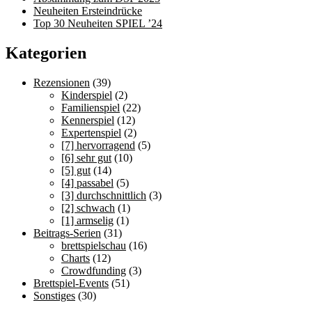
Neuheiten Ersteindrücke
Top 30 Neuheiten SPIEL ’24
Kategorien
Rezensionen
(39)
Kinderspiel
(2)
Familienspiel
(22)
Kennerspiel
(12)
Expertenspiel
(2)
[7] hervorragend
(5)
[6] sehr gut
(10)
[5] gut
(14)
[4] passabel
(5)
[3] durchschnittlich
(3)
[2] schwach
(1)
[1] armselig
(1)
Beitrags-Serien
(31)
brettspielschau
(16)
Charts
(12)
Crowdfunding
(3)
Brettspiel-Events
(51)
Sonstiges
(30)