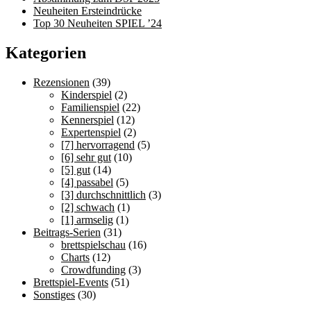
Neuheiten Ersteindrücke
Top 30 Neuheiten SPIEL ’24
Kategorien
Rezensionen
(39)
Kinderspiel
(2)
Familienspiel
(22)
Kennerspiel
(12)
Expertenspiel
(2)
[7] hervorragend
(5)
[6] sehr gut
(10)
[5] gut
(14)
[4] passabel
(5)
[3] durchschnittlich
(3)
[2] schwach
(1)
[1] armselig
(1)
Beitrags-Serien
(31)
brettspielschau
(16)
Charts
(12)
Crowdfunding
(3)
Brettspiel-Events
(51)
Sonstiges
(30)