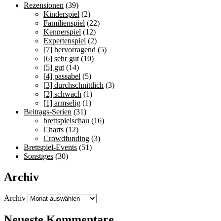
Rezensionen
(39)
Kinderspiel
(2)
Familienspiel
(22)
Kennerspiel
(12)
Expertenspiel
(2)
[7] hervorragend
(5)
[6] sehr gut
(10)
[5] gut
(14)
[4] passabel
(5)
[3] durchschnittlich
(3)
[2] schwach
(1)
[1] armselig
(1)
Beitrags-Serien
(31)
brettspielschau
(16)
Charts
(12)
Crowdfunding
(3)
Brettspiel-Events
(51)
Sonstiges
(30)
Archiv
Archiv
Neueste Kommentare