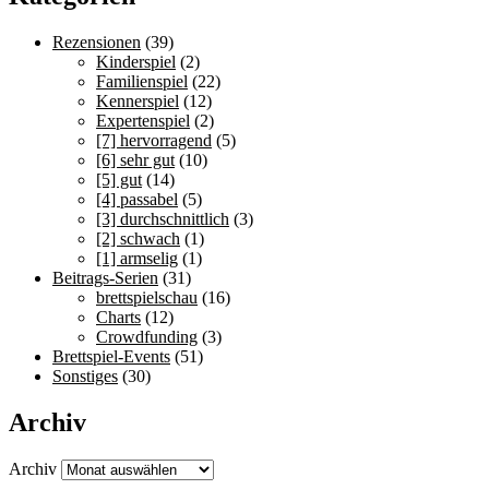
Rezensionen
(39)
Kinderspiel
(2)
Familienspiel
(22)
Kennerspiel
(12)
Expertenspiel
(2)
[7] hervorragend
(5)
[6] sehr gut
(10)
[5] gut
(14)
[4] passabel
(5)
[3] durchschnittlich
(3)
[2] schwach
(1)
[1] armselig
(1)
Beitrags-Serien
(31)
brettspielschau
(16)
Charts
(12)
Crowdfunding
(3)
Brettspiel-Events
(51)
Sonstiges
(30)
Archiv
Archiv