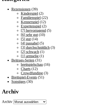
Rezensionen
(39)
Kinderspiel
(2)
Familienspiel
(22)
Kennerspiel
(12)
Expertenspiel
(2)
[7] hervorragend
(5)
[6] sehr gut
(10)
[5] gut
(14)
[4] passabel
(5)
[3] durchschnittlich
(3)
[2] schwach
(1)
[1] armselig
(1)
Beitrags-Serien
(31)
brettspielschau
(16)
Charts
(12)
Crowdfunding
(3)
Brettspiel-Events
(51)
Sonstiges
(30)
Archiv
Archiv