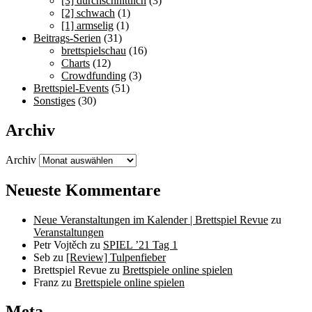
[3] durchschnittlich
(3)
[2] schwach
(1)
[1] armselig
(1)
Beitrags-Serien
(31)
brettspielschau
(16)
Charts
(12)
Crowdfunding
(3)
Brettspiel-Events
(51)
Sonstiges
(30)
Archiv
Archiv
Neueste Kommentare
Neue Veranstaltungen im Kalender | Brettspiel Revue
zu
Veranstaltungen
Petr Vojtěch
zu
SPIEL ’21 Tag 1
Seb
zu
[Review] Tulpenfieber
Brettspiel Revue
zu
Brettspiele online spielen
Franz
zu
Brettspiele online spielen
Meta