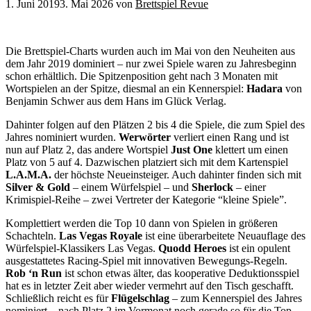
1. Juni 2019
3. Mai 2026
von
Brettspiel Revue
Die Brettspiel-Charts wurden auch im Mai von den Neuheiten aus
dem Jahr 2019 dominiert – nur zwei Spiele waren zu Jahresbeginn
schon erhältlich. Die Spitzenposition geht nach 3 Monaten mit
Wortspielen an der Spitze, diesmal an ein Kennerspiel:
Hadara
von
Benjamin Schwer aus dem Hans im Glück Verlag.
Dahinter folgen auf den Plätzen 2 bis 4 die Spiele, die zum Spiel des
Jahres nominiert wurden.
Werwörter
verliert einen Rang und ist
nun auf Platz 2, das andere Wortspiel
Just One
klettert um einen
Platz von 5 auf 4. Dazwischen platziert sich mit dem Kartenspiel
L.A.M.A.
der höchste Neueinsteiger. Auch dahinter finden sich mit
Silver & Gold
– einem Würfelspiel – und
Sherlock
– einer
Krimispiel-Reihe – zwei Vertreter der Kategorie “kleine Spiele”.
Komplettiert werden die Top 10 dann von Spielen in größeren
Schachteln.
Las Vegas Royale
ist eine überarbeitete Neuauflage des
Würfelspiel-Klassikers Las Vegas.
Quodd Heroes
ist ein opulent
ausgestattetes Racing-Spiel mit innovativen Bewegungs-Regeln.
Rob ‘n Run
ist schon etwas älter, das kooperative Deduktionsspiel
hat es in letzter Zeit aber wieder vermehrt auf den Tisch geschafft.
Schließlich reicht es für
Flügelschlag
– zum Kennerspiel des Jahres
nominiert – nach Platz 2 im Vormonat noch gerade so für die Top