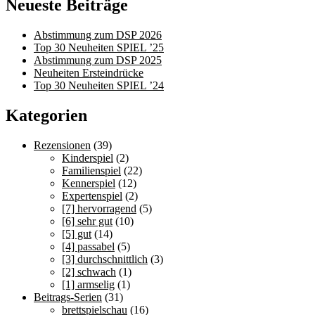
Neueste Beiträge
Abstimmung zum DSP 2026
Top 30 Neuheiten SPIEL ’25
Abstimmung zum DSP 2025
Neuheiten Ersteindrücke
Top 30 Neuheiten SPIEL ’24
Kategorien
Rezensionen
(39)
Kinderspiel
(2)
Familienspiel
(22)
Kennerspiel
(12)
Expertenspiel
(2)
[7] hervorragend
(5)
[6] sehr gut
(10)
[5] gut
(14)
[4] passabel
(5)
[3] durchschnittlich
(3)
[2] schwach
(1)
[1] armselig
(1)
Beitrags-Serien
(31)
brettspielschau
(16)