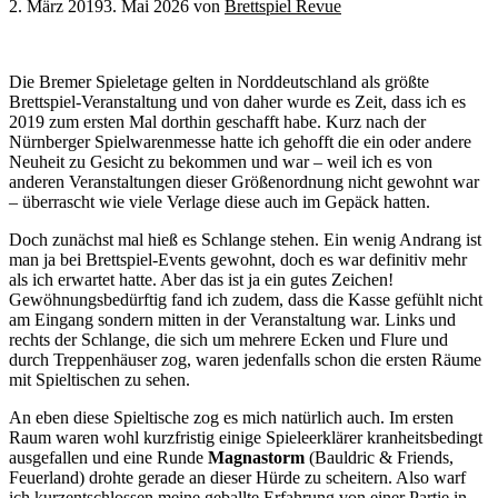
2. März 2019
3. Mai 2026
von
Brettspiel Revue
Die Bremer Spieletage gelten in Norddeutschland als größte
Brettspiel-Veranstaltung und von daher wurde es Zeit, dass ich es
2019 zum ersten Mal dorthin geschafft habe. Kurz nach der
Nürnberger Spielwarenmesse hatte ich gehofft die ein oder andere
Neuheit zu Gesicht zu bekommen und war – weil ich es von
anderen Veranstaltungen dieser Größenordnung nicht gewohnt war
– überrascht wie viele Verlage diese auch im Gepäck hatten.
Doch zunächst mal hieß es Schlange stehen. Ein wenig Andrang ist
man ja bei Brettspiel-Events gewohnt, doch es war definitiv mehr
als ich erwartet hatte. Aber das ist ja ein gutes Zeichen!
Gewöhnungsbedürftig fand ich zudem, dass die Kasse gefühlt nicht
am Eingang sondern mitten in der Veranstaltung war. Links und
rechts der Schlange, die sich um mehrere Ecken und Flure und
durch Treppenhäuser zog, waren jedenfalls schon die ersten Räume
mit Spieltischen zu sehen.
An eben diese Spieltische zog es mich natürlich auch. Im ersten
Raum waren wohl kurzfristig einige Spieleerklärer kranheitsbedingt
ausgefallen und eine Runde
Magnastorm
(Bauldric & Friends,
Feuerland) drohte gerade an dieser Hürde zu scheitern. Also warf
ich kurzentschlossen meine geballte Erfahrung von einer Partie in