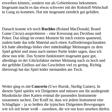
erwerben können, sondern nur als Gebietsbonus bekommen.
Insgesamt macht es das etwas schwerer mit der Rohstoff-Wirtschaft
in Gang zu kommen. Hat mir insgesamt ziemlich gut gefallen.
Danach konnte ich noch
Ruchlos
(Roland MacDonald, Board
Game Circus) ausprobieren – eine Kreuzung aus Deckbau und
Poker. Das klingt im ersten Moment für mich extrem spannend,
zudem hatte das tolle Material auch einen Aufforderungscharakter.
Ich hatte allerdings bisher eher mittelmäßige Meinungen zu dem
Spiel gehört und muss nach meiner Partie leider sagen, dass ich
diese nun teile. Das System funktioniert insgesamt ganz gut,
allerdings ist der Glücksfaktor meiner Meinung nach zu hoch und
der gefühlte Einfluss auf das Geschehen viel zu gering. Richtig
überzeugt hat das Spiel leider niemanden am Tisch.
Weiter ging es mit
Concerto
(Uwe Bursik, Skellig Games). In
diesem Spiel spielen wir Dirigenten und müssen uns für ausliegende
Musikstücke über Karten erstmal die passenden Instrumente
zusammen suchen. Der Kniff ist, dass wir jedem Instrument eine
Schlagfigur – ja so heißen die typischen Dirigenten-Bewegungen
wie ich seit heute weiß – zuordnen, die wir nur kurz ansehen dürfen.