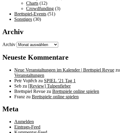
Charts
(12)
Crowdfunding
(3)
Brettspiel-Events
(51)
Sonstiges
(30)
Archiv
Archiv
Neueste Kommentare
Neue Veranstaltungen im Kalender | Brettspiel Revue
zu
Veranstaltungen
Petr Vojtěch
zu
SPIEL ’21 Tag 1
Seb
zu
[Review] Tulpenfieber
Brettspiel Revue
zu
Brettspiele online spielen
Franz
zu
Brettspiele online spielen
Meta
Anmelden
Eintrags-Feed
Kommentar-Feed