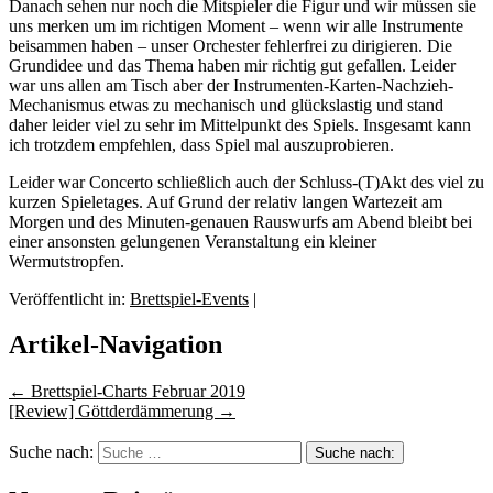
Danach sehen nur noch die Mitspieler die Figur und wir müssen sie
uns merken um im richtigen Moment – wenn wir alle Instrumente
beisammen haben – unser Orchester fehlerfrei zu dirigieren. Die
Grundidee und das Thema haben mir richtig gut gefallen. Leider
war uns allen am Tisch aber der Instrumenten-Karten-Nachzieh-
Mechanismus etwas zu mechanisch und glückslastig und stand
daher leider viel zu sehr im Mittelpunkt des Spiels. Insgesamt kann
ich trotzdem empfehlen, dass Spiel mal auszuprobieren.
Leider war Concerto schließlich auch der Schluss-(T)Akt des viel zu
kurzen Spieletages. Auf Grund der relativ langen Wartezeit am
Morgen und des Minuten-genauen Rauswurfs am Abend bleibt bei
einer ansonsten gelungenen Veranstaltung ein kleiner
Wermutstropfen.
Veröffentlicht in:
Brettspiel-Events
|
Artikel-Navigation
←
Brettspiel-Charts Februar 2019
[Review] Göttderdämmerung
→
Suche nach: