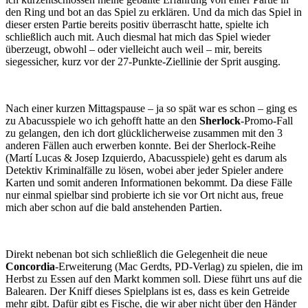
den Ring und bot an das Spiel zu erklären. Und da mich das Spiel in
dieser ersten Partie bereits positiv überrascht hatte, spielte ich
schließlich auch mit. Auch diesmal hat mich das Spiel wieder
überzeugt, obwohl – oder vielleicht auch weil – mir, bereits
siegessicher, kurz vor der 27-Punkte-Ziellinie der Sprit ausging.
Nach einer kurzen Mittagspause – ja so spät war es schon – ging es
zu Abacusspiele wo ich gehofft hatte an den
Sherlock
-Promo-Fall
zu gelangen, den ich dort glücklicherweise zusammen mit den 3
anderen Fällen auch erwerben konnte. Bei der Sherlock-Reihe
(Martí Lucas & Josep Izquierdo, Abacusspiele) geht es darum als
Detektiv Kriminalfälle zu lösen, wobei aber jeder Spieler andere
Karten und somit anderen Informationen bekommt. Da diese Fälle
nur einmal spielbar sind probierte ich sie vor Ort nicht aus, freue
mich aber schon auf die bald anstehenden Partien.
Direkt nebenan bot sich schließlich die Gelegenheit die neue
Concordia
-Erweiterung (Mac Gerdts, PD-Verlag) zu spielen, die im
Herbst zu Essen auf den Markt kommen soll. Diese führt uns auf die
Balearen. Der Kniff dieses Spielplans ist es, dass es kein Getreide
mehr gibt. Dafür gibt es Fische, die wir aber nicht über den Händer