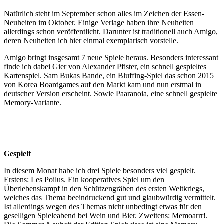
Natürlich steht im September schon alles im Zeichen der Essen-
Neuheiten im Oktober. Einige Verlage haben ihre Neuheiten
allerdings schon veröffentlicht. Darunter ist traditionell auch Amigo,
deren Neuheiten ich hier einmal exemplarisch vorstelle.
Amigo bringt insgesamt 7 neue Spiele heraus. Besonders interessant
finde ich dabei Gier von Alexander Pfister, ein schnell gespieltes
Kartenspiel. Sam Bukas Bande, ein Bluffing-Spiel das schon 2015
von Korea Boardgames auf den Markt kam und nun erstmal in
deutscher Version erscheint. Sowie Paaranoia, eine schnell gespielte
Memory-Variante.
Gespielt
In diesem Monat habe ich drei Spiele besonders viel gespielt.
Erstens: Les Poilus. Ein kooperatives Spiel um den
Überlebenskampf in den Schützengräben des ersten Weltkriegs,
welches das Thema beeindruckend gut und glaubwürdig vermittelt.
Ist allerdings wegen des Themas nicht unbedingt etwas für den
geselligen Spieleabend bei Wein und Bier. Zweitens: Memoarrr!.