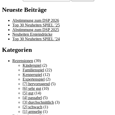
Neueste Beiträge
Abstimmung zum DSP 2026
Top 30 Neuheiten SPIEL ’25
Abstimmung zum DSP 2025
Neuheiten Ersteindrücke
Top 30 Neuheiten SPIEL ’24
Kategorien
Rezensionen
(39)
Kinderspiel
(2)
Familienspiel
(22)
Kennerspiel
(12)
Expertenspiel
(2)
[7] hervorragend
(5)
[6] sehr gut
(10)
[5] gut
(14)
[4] passabel
(5)
[3] durchschnittlich
(3)
[2] schwach
(1)
[1] armselig
(1)