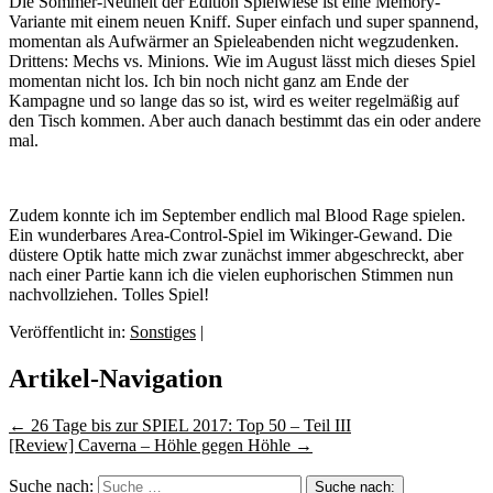
Die Sommer-Neuheit der Edition Spielwiese ist eine Memory-
Variante mit einem neuen Kniff. Super einfach und super spannend,
momentan als Aufwärmer an Spieleabenden nicht wegzudenken.
Drittens: Mechs vs. Minions. Wie im August lässt mich dieses Spiel
momentan nicht los. Ich bin noch nicht ganz am Ende der
Kampagne und so lange das so ist, wird es weiter regelmäßig auf
den Tisch kommen. Aber auch danach bestimmt das ein oder andere
mal.
Zudem konnte ich im September endlich mal Blood Rage spielen.
Ein wunderbares Area-Control-Spiel im Wikinger-Gewand. Die
düstere Optik hatte mich zwar zunächst immer abgeschreckt, aber
nach einer Partie kann ich die vielen euphorischen Stimmen nun
nachvollziehen. Tolles Spiel!
Veröffentlicht in:
Sonstiges
|
Artikel-Navigation
←
26 Tage bis zur SPIEL 2017: Top 50 – Teil III
[Review] Caverna – Höhle gegen Höhle
→
Suche nach: