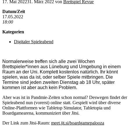
17. Mai 2022
31. März 2022
von
Brettspiel Revue
Datum/Zeit
17.05.2022
18:00
Kategorien
Digitaler Spieleabend
Normalerweise treffen sich alle zwei Wochen
Brettspieler*innen aus Lüneburg und Umgebung in einem
Raum an der Uni. Komplett kostenlos natürlich. Ihr könnt
spielen, was da ist, oder selber Spiele mitbringen. Die
Termine sind jeden zweiten Dienstag ab 18 Uhr, später
kommen ist aber auch kein Problem.
Aber was ist in Pandmie-Zeiten schon normal? Deswegen findet der
Spieleabend nun (vorerst) online statt. Gespielt wird über diverse
Online-Plattformen wie Tabletop Simulator, Tabletopia und
Boardgamearena, kommuniziert über Jitsi.
Der Link zum Jitsi-Raum:
meet.jit.si/boardgamepalooza