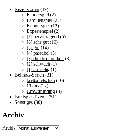
Rezensionen
(39)
Kinderspiel
(2)
Familienspiel
(22)
Kennerspiel
(12)
Expertenspiel
(2)
[7] hervorragend
(5)
[6] sehr gut
(10)
[5] gut
(14)
[4] passabel
(5)
[3] durchschnittlich
(3)
[2] schwach
(1)
[1] armselig
(1)
Beitrags-Serien
(31)
brettspielschau
(16)
Charts
(12)
Crowdfunding
(3)
Brettspiel-Events
(51)
Sonstiges
(30)
Archiv
Archiv