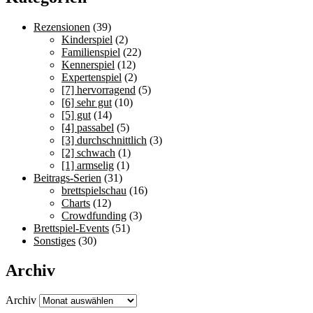
Rezensionen
(39)
Kinderspiel
(2)
Familienspiel
(22)
Kennerspiel
(12)
Expertenspiel
(2)
[7] hervorragend
(5)
[6] sehr gut
(10)
[5] gut
(14)
[4] passabel
(5)
[3] durchschnittlich
(3)
[2] schwach
(1)
[1] armselig
(1)
Beitrags-Serien
(31)
brettspielschau
(16)
Charts
(12)
Crowdfunding
(3)
Brettspiel-Events
(51)
Sonstiges
(30)
Archiv
Archiv