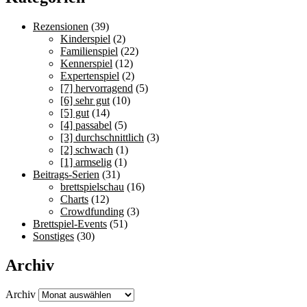
Rezensionen
(39)
Kinderspiel
(2)
Familienspiel
(22)
Kennerspiel
(12)
Expertenspiel
(2)
[7] hervorragend
(5)
[6] sehr gut
(10)
[5] gut
(14)
[4] passabel
(5)
[3] durchschnittlich
(3)
[2] schwach
(1)
[1] armselig
(1)
Beitrags-Serien
(31)
brettspielschau
(16)
Charts
(12)
Crowdfunding
(3)
Brettspiel-Events
(51)
Sonstiges
(30)
Archiv
Archiv