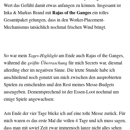
Wert das Gefühl damit etwas anfangen zu können. Insgesamt ist
Rajas of the Ganges
Inka & Markus Brand mit
ein tolles
Gesamtpaket gelungen, dass in den Worker-Placement-
Mechanismus tatsächlich nochmal frischen Wind bringt.
So war mein
Tages-Highlight
am Ende auch Rajas of the Ganges,
während die
größte Überraschung
für mich Secrets war, diesmal
allerding eher im negativen Sinne. Die letzte Stunde habe ich
anschließend noch genutzt um mich zwischen den ausprobierten
Spielen zu entscheiden und den Rest meines Messe-Budgets
auszugeben. Dementsprechend ist der Essen-Loot nochmal um
einige Spiele angewachsen:
Am Ende der vier Tage blicke ich auf eine tolle Messe zurück. Für
mich waren es das erste Mal die vollen 4 Tage und ich muss sagen,
dass man mit soviel Zeit zwar immernoch lange nicht alles sehen