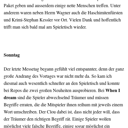
Paket geben und ausserdem einige nette Menschen treffen. Unter
anderem waren neben Herrn Wagner auch die Haschimitenfürsten
und Krimi-Stephan Kessler vor Ort. Vielen Dank und hoffentlich
trifft man sich bald mal am Spieletisch wieder.
Sonntag
Der letzte Messetag begann gefühlt viel entspannter, denn der ganz
große Andrang des Vortages war nicht mehr da. So kam ich
diesmal auch wesentlich schneller an den Spieletisch und konnte
When I
bei Repos die zwei großen Neuheiten ausprobieren. Bei
dream
sind die Spieler abwechselnd Träumer und müssen
Begriffe erraten, die die Mitspieler ihnen reihum mit jeweils einem
Wort umschreiben. Der Clou dabei ist, dass nicht jeder will, dass
der Träumer den richtigen Begriff rät. Einige Spieler wollen
möglichst viele falsche Begriffe, einige sogar möglichst ein