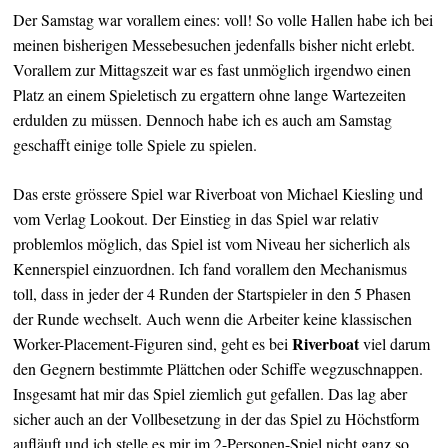
Der Samstag war vorallem eines: voll! So volle Hallen habe ich bei
meinen bisherigen Messebesuchen jedenfalls bisher nicht erlebt.
Vorallem zur Mittagszeit war es fast unmöglich irgendwo einen
Platz an einem Spieletisch zu ergattern ohne lange Wartezeiten
erdulden zu müssen. Dennoch habe ich es auch am Samstag
geschafft einige tolle Spiele zu spielen.
Das erste grössere Spiel war Riverboat von Michael Kiesling und
vom Verlag Lookout. Der Einstieg in das Spiel war relativ
problemlos möglich, das Spiel ist vom Niveau her sicherlich als
Kennerspiel einzuordnen. Ich fand vorallem den Mechanismus
toll, dass in jeder der 4 Runden der Startspieler in den 5 Phasen
der Runde wechselt. Auch wenn die Arbeiter keine klassischen
Riverboat
Worker-Placement-Figuren sind, geht es bei
viel darum
den Gegnern bestimmte Plättchen oder Schiffe wegzuschnappen.
Insgesamt hat mir das Spiel ziemlich gut gefallen. Das lag aber
sicher auch an der Vollbesetzung in der das Spiel zu Höchstform
aufläuft und ich stelle es mir im 2-Personen-Spiel nicht ganz so