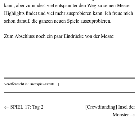
kann, aber zumindest viel entspannter den Weg zu seinen Messe-
Highlights findet und viel mehr ausprobieren kann. Ich freue mich
schon darauf, die ganzen neuen Spiele auszuprobieren.
Zum Abschluss noch ein paar Eindrücke von der Messe:
Veröffentlicht in:
Brettspiel-Events
|
←
SPIEL 17: Tag 2
[Crowdfunding] Insel der
Artikel-Navigation
Monster
→