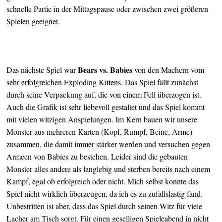
schnelle Partie in der Mittagspause oder zwischen zwei größeren
Spielen geeignet.
Bears vs. Babies
Das nächste Spiel war
von den Machern vom
sehr erfolgreichen Exploding Kittens. Das Spiel fällt zunächst
durch seine Verpackung auf, die von einem Fell überzogen ist.
Auch die Grafik ist sehr liebevoll gestaltet und das Spiel kommt
mit vielen witzigen Anspielungen. Im Kern bauen wir unsere
Monster aus mehreren Karten (Kopf, Rumpf, Beine, Arme)
zusammen, die damit immer stärker werden und versuchen gegen
Armeen von Babies zu bestehen. Leider sind die gebauten
Monster alles andere als langlebig und sterben bereits nach einem
Kampf, egal ob erfolgreich oder nicht. Mich selbst konnte das
Spiel nicht wirklich überzeugen, da ich es zu zufallslastig fand.
Unbestritten ist aber, dass das Spiel durch seinen Witz für viele
Lacher am Tisch sorgt. Für einen geselligen Spieleabend in nicht