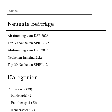
Suche nach:
Neueste Beiträge
Abstimmung zum DSP 2026
Top 30 Neuheiten SPIEL ’25
Abstimmung zum DSP 2025
Neuheiten Ersteindrücke
Top 30 Neuheiten SPIEL ’24
Kategorien
Rezensionen
(39)
Kinderspiel
(2)
Familienspiel
(22)
Kennerspiel
(12)