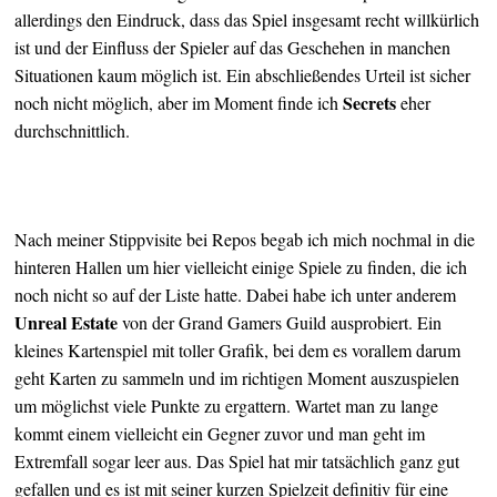
allerdings den Eindruck, dass das Spiel insgesamt recht willkürlich
ist und der Einfluss der Spieler auf das Geschehen in manchen
Situationen kaum möglich ist. Ein abschließendes Urteil ist sicher
Secrets
noch nicht möglich, aber im Moment finde ich
eher
durchschnittlich.
Nach meiner Stippvisite bei Repos begab ich mich nochmal in die
hinteren Hallen um hier vielleicht einige Spiele zu finden, die ich
noch nicht so auf der Liste hatte. Dabei habe ich unter anderem
Unreal Estate
von der Grand Gamers Guild ausprobiert. Ein
kleines Kartenspiel mit toller Grafik, bei dem es vorallem darum
geht Karten zu sammeln und im richtigen Moment auszuspielen
um möglichst viele Punkte zu ergattern. Wartet man zu lange
kommt einem vielleicht ein Gegner zuvor und man geht im
Extremfall sogar leer aus. Das Spiel hat mir tatsächlich ganz gut
gefallen und es ist mit seiner kurzen Spielzeit definitiv für eine