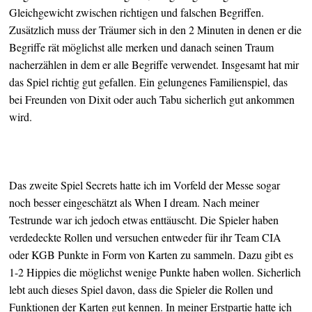
Gleichgewicht zwischen richtigen und falschen Begriffen.
Zusätzlich muss der Träumer sich in den 2 Minuten in denen er die
Begriffe rät möglichst alle merken und danach seinen Traum
nacherzählen in dem er alle Begriffe verwendet. Insgesamt hat mir
das Spiel richtig gut gefallen. Ein gelungenes Familienspiel, das
bei Freunden von Dixit oder auch Tabu sicherlich gut ankommen
wird.
Das zweite Spiel Secrets hatte ich im Vorfeld der Messe sogar
noch besser eingeschätzt als When I dream. Nach meiner
Testrunde war ich jedoch etwas enttäuscht. Die Spieler haben
verdedeckte Rollen und versuchen entweder für ihr Team CIA
oder KGB Punkte in Form von Karten zu sammeln. Dazu gibt es
1-2 Hippies die möglichst wenige Punkte haben wollen. Sicherlich
lebt auch dieses Spiel davon, dass die Spieler die Rollen und
Funktionen der Karten gut kennen. In meiner Erstpartie hatte ich