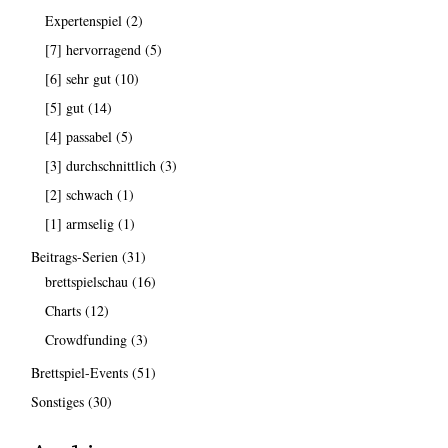
Expertenspiel
(2)
[7] hervorragend
(5)
[6] sehr gut
(10)
[5] gut
(14)
[4] passabel
(5)
[3] durchschnittlich
(3)
[2] schwach
(1)
[1] armselig
(1)
Beitrags-Serien
(31)
brettspielschau
(16)
Charts
(12)
Crowdfunding
(3)
Brettspiel-Events
(51)
Sonstiges
(30)